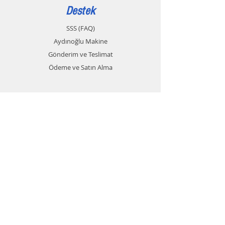
Destek
SSS (FAQ)
Aydınoğlu Makine
Gönderim ve Teslimat
Ödeme ve Satın Alma
İletişim
Müşteri Hizmetleri:
+905436510222
+903624313728
Whatsapp
aydinoglumakine@gmail.com