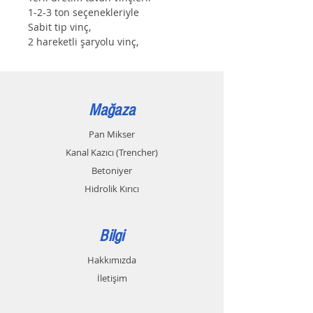
1-2-3 ton seçenekleriyle
Sabit tip vinç,
2 hareketli şaryolu vinç,
4 hareketli şaryolu vinçler.
Motor Gücü: 0.55 kw /380 Volt
Halat çapı: 6 mm
Kaldırma Yüksekliği: 9 metre
Mağaza
Türjiye geneli tüm il ve ilçelere 
güvenli gönderim.
Pan Mikser
2 yıl garanti.
Kanal Kazıcı (Trencher)
Betoniyer
Hidrolik Kırıcı
Bilgi
Hakkımızda
İletişim