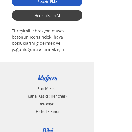
Sepete Ekle
Hemen Satın Al
Titreşimli vibrasyon masası 
betonun içerisindeki hava 
boşluklarını gidermek ve 
yoğunluğunu artırmak için 
kullanılan bir cihazdır. Ihtiyaciniz 
olan tüm ölçülerde ve 
kullanacaginiz ağırlığa göre en 
doğru frekansta çalışacak şekilde 
Mağaza
üretmekteyiz.
Pan Mikser
220 VOLT VEYA 380 VOLT ILE 
Kanal Kazıcı (Trencher)
CALISABILIR. 
Betoniyer
Kullanım alanınıza göre en uygun 
seçimi yapmak için bize ulaşabilir 
Hidrolik Kırıcı
ve detaylı bilgi alabilirsiniz.
Türkiye geneli tüm il-ilçelere hızlı 
Bilgi