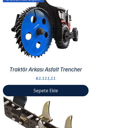
Traktör Arkası Asfalt Trencher
Fiyat
₺1.111,11
Sepete Ekle