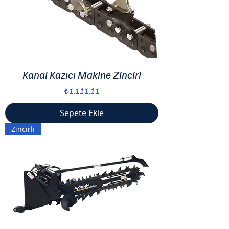
Kanal Kazıcı Makine Zinciri
Fiyat
₺1.111,11
Sepete Ekle
Zincirli