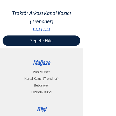
Traktör Arkası Kanal Kazıcı
(Trencher)
Fiyat
₺1.111,11
Sepete Ekle
Mağaza
Pan Mikser
Kanal Kazıcı (Trencher)
Betoniyer
Hidrolik Kırıcı
Bilgi