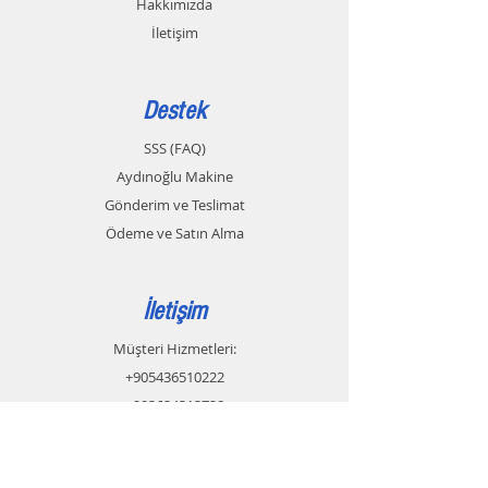
Hakkımızda
İletişim
Destek
SSS (FAQ)
Aydınoğlu Makine
Gönderim ve Teslimat
Ödeme ve Satın Alma
İletişim
Müşteri Hizmetleri:
+905436510222
+903624313728
Whatsapp
aydinoglumakine@gmail.com