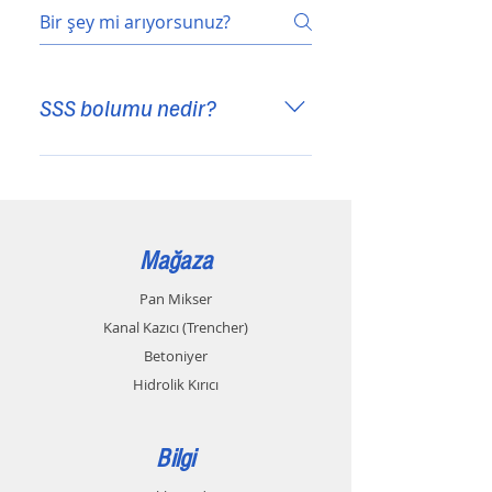
SSS bolumu nedir?
SSS bölümü, "Nasil gönderim
yapıyorsunuz?", "Açılış saatleriniz
nedir?" veya "Ürünlerinizi nasıl ve
nereden satın alabilirim?" gibi
Mağaza
işletmemizle ilgili sık sorulan
sorulara hızlı bir şekilde yanıt almak
Pan Mikser
için kullanabilirsiniz.
Kanal Kazıcı (Trencher)
Betoniyer
Hidrolik Kırıcı
Bilgi